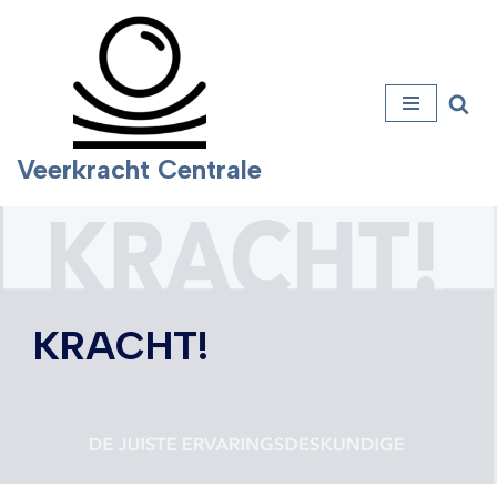
Ga
naar
de
inhoud
Veerkracht Centrale
KRACHT!