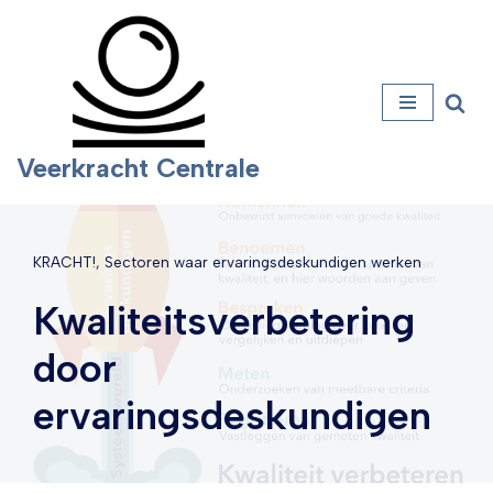
Ga
naar
de
inhoud
Veerkracht Centrale
KRACHT!
,
Sectoren waar ervaringsdeskundigen werken
Kwaliteitsverbetering
door
ervaringsdeskundigen