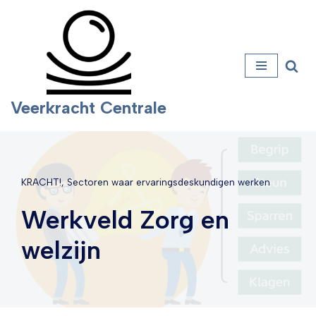
Ga
naar
de
inhoud
Veerkracht Centrale
KRACHT!
,
Sectoren waar ervaringsdeskundigen werken
Werkveld Zorg en
welzijn