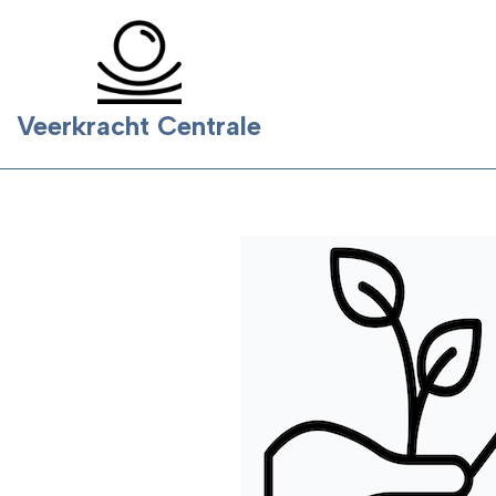
Ga
naar
Veerkracht Centrale
de
inhoud