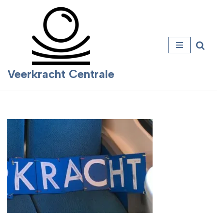
Ga
naar
de
inhoud
Veerkracht Centrale