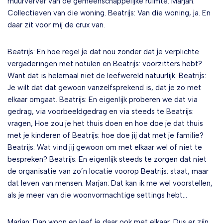
muurverver van de gemeenschappelijke ruimte. Marjan:
Collectieven van die woning. Beatrijs: Van die woning, ja. En
daar zit voor mij de crux van.
Beatrijs: En hoe regel je dat nou zonder dat je verplichte
vergaderingen met notulen en Beatrijs: voorzitters hebt?
Want dat is helemaal niet de leefwereld natuurlijk. Beatrijs:
Je wilt dat dat gewoon vanzelfsprekend is, dat je zo met
elkaar omgaat. Beatrijs: En eigenlijk proberen we dat via
gedrag, via voorbeeldgedrag en via steeds te Beatrijs:
vragen, Hoe zou je het thuis doen en hoe doe je dat thuis
met je kinderen of Beatrijs: hoe doe jij dat met je familie?
Beatrijs: Wat vind jij gewoon om met elkaar wel of niet te
bespreken? Beatrijs: En eigenlijk steeds te zorgen dat niet
de organisatie van zo’n locatie voorop Beatrijs: staat, maar
dat leven van mensen. Marjan: Dat kan ik me wel voorstellen,
als je meer van die woonvormachtige settings hebt…
Marjan: Dan woon en leef je daar ook met elkaar. Dus er zijn