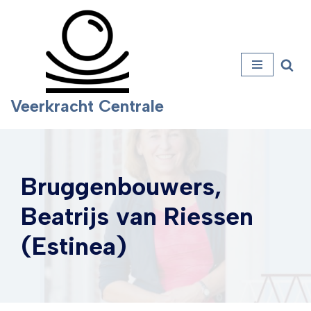
Ga
naar
de
inhoud
Veerkracht Centrale
Bruggenbouwers,
Beatrijs van Riessen
(Estinea)